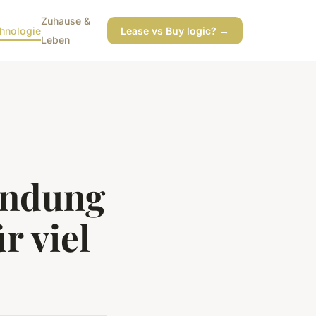
Zuhause &
hnologie
Lease vs Buy logic? →
Leben
endung
r viel