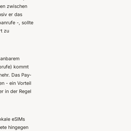
den zwischen
siv er das
nrufe -, sollte
rt zu
planbarem
abrufe) kommt
 mehr. Das Pay-
 - ein Vorteil
er in der Regel
Lokale eSIMs
kete hingegen