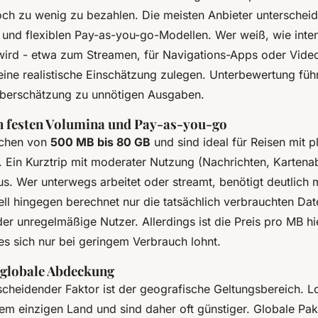
och zu wenig zu bezahlen. Die meisten Anbieter unterschei
 und flexiblen Pay-as-you-go-Modellen. Wer weiß, wie inten
 wird - etwa zum Streamen, für Navigations-Apps oder Videoa
eine realistische Einschätzung zulegen. Unterbewertung füh
berschätzung zu unnötigen Ausgaben.
n festen Volumina und Pay-as-you-go
ichen von
500 MB bis 80 GB
und sind ideal für Reisen mit 
 Ein Kurztrip mit moderater Nutzung (Nachrichten, Karten
us. Wer unterwegs arbeitet oder streamt, benötigt deutlich
l hingegen berechnet nur die tatsächlich verbrauchten Daten
r unregelmäßige Nutzer. Allerdings ist die Preis pro MB hi
es sich nur bei geringem Verbrauch lohnt.
 globale Abdeckung
tscheidender Faktor ist der geografische Geltungsbereich. 
inem einzigen Land und sind daher oft günstiger. Globale Pa