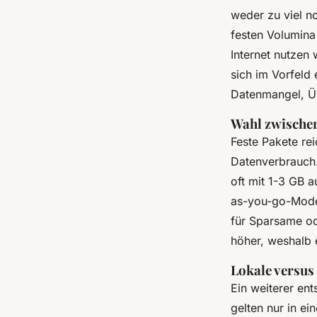
weder zu viel n
festen Volumina
Internet nutzen
sich im Vorfeld 
Datenmangel, Ü
Wahl zwische
Feste Pakete re
Datenverbrauch.
oft mit 1-3 GB a
as-you-go-Model
für Sparsame ode
höher, weshalb 
Lokale versus
Ein weiterer en
gelten nur in e