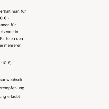
erhält man für
10 €
-
önnen für
eisende in
 Parteien den
bei mehreren
5-10 €)
isonwechseln
terempfehlung
lung erlaubt