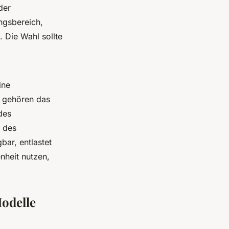
der
ngsbereich,
. Die Wahl sollte
ine
u gehören das
des
 des
bar, entlastet
nheit nutzen,
Modelle