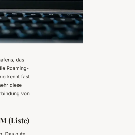
hafens, das
 die Roaming-
io kennt fast
mehr diese
erbindung von
M (Liste)
n. Das gute