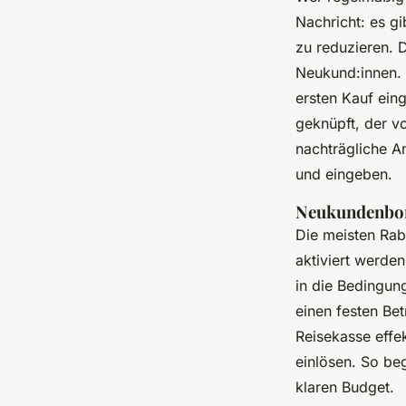
Nachricht: es g
zu reduzieren. 
Neukund:innen. 
ersten Kauf ein
geknüpft, der v
nachträgliche An
und eingeben.
Neukundenboni
Die meisten Rab
aktiviert werden
in die Bedingung
einen festen Be
Reisekasse effe
einlösen. So beg
klaren Budget.