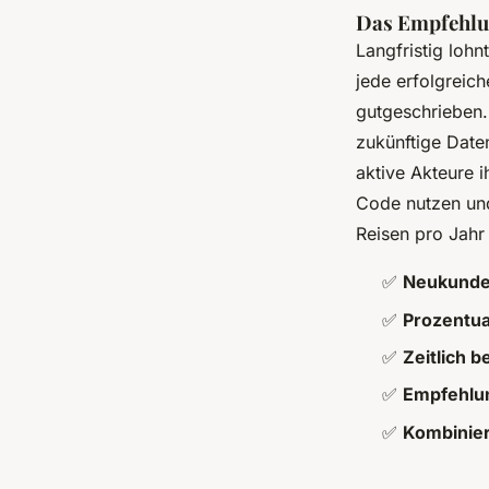
Das Empfehlu
Langfristig loh
jede erfolgreic
gutgeschrieben.
zukünftige Date
aktive Akteure 
Code nutzen und
Reisen pro Jahr
✅
Neukunde
✅
Prozentua
✅
Zeitlich b
✅
Empfehlu
✅
Kombinier