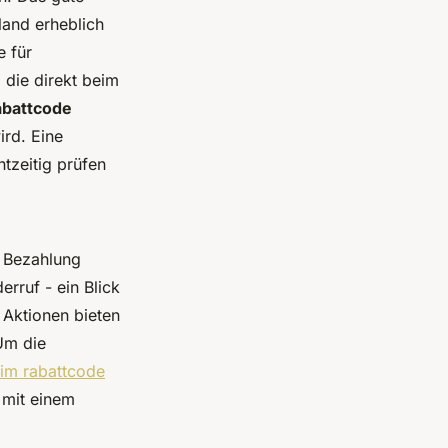
land erheblich
e für
, die direkt beim
abattcode
ird. Eine
htzeitig prüfen
r Bezahlung
erruf - ein Blick
 Aktionen bieten
Um die
im rabattcode
 mit einem