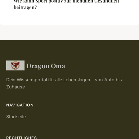
Wie kann Sport positiv zur mentalen Gesundheit
beitragen?
Dragon Oma
Dein Wissensportal für alle Lebenslagen – von Auto bis
Zuhause
NAVIGATION
Startseite
RECHTLICHES